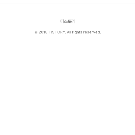
와 함께 합창하는 소리를 듣게 되고, 그 순간 세상
에는 모든 바람이 불어온다.. 그런데 마을 사람들
은 어쩌나 하는 소리와 침묵의 비밀을 이 낯선 손
님에게 공유할까.
티스토리
© 2018 TISTORY. All rights reserved.